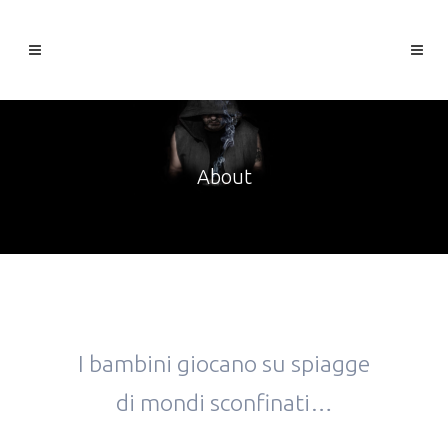
About
I bambini giocano su spiagge
di mondi sconfinati…