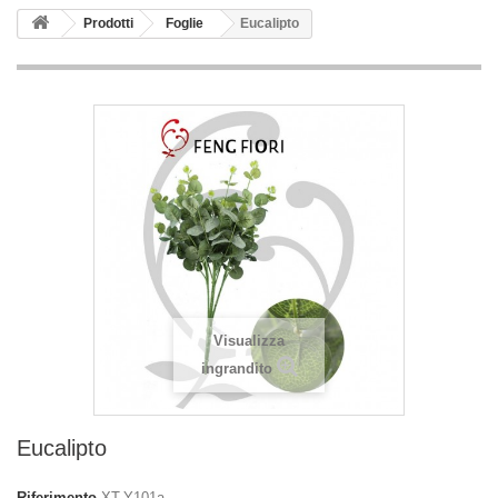
Prodotti
Foglie
Eucalipto
Visualizza
ingrandito
Eucalipto
Riferimento
XT-Y101a